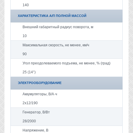
140
ХАРАКТЕРИСТИКА А/П ПОЛНОЙ МАССОЙ
Внешний габаритный радиус поворота, м
10
Максимальная скорость, не менее, км/ч
90
Угол преодолеваемого подъема, не менее, % (град)
25 (14°)
ЭЛЕКТРООБОРУДОВАНИЕ
Аккумуляторы, В/А·ч
2x12/190
Генератор, В/Вт
28/2000
Напряжение, B