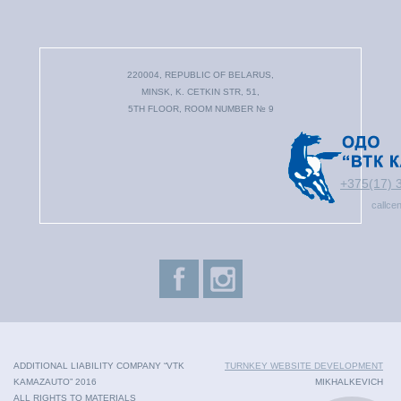
220004, REPUBLIC OF BELARUS,
MINSK, K. CETKIN STR, 51,
5TH FLOOR, ROOM NUMBER № 9
+375(17) 
callce
ADDITIONAL LIABILITY COMPANY “VTK
TURNKEY WEBSITE DEVELOPMENT
KAMAZAUTO” 2016
MIKHALKEVICH
ALL RIGHTS TO MATERIALS